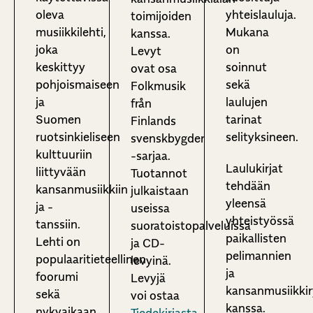
oleva
yhteislauluja.
toimijoiden
musiikkilehti,
Mukana
kanssa.
joka
on
Levyt
keskittyy
soinnut
ovat osa
pohjoismaiseen
sekä
Folkmusik
ja
laulujen
från
Suomen
tarinat
Finlands
ruotsinkieliseen
selityksineen.
svenskbygder
kulttuuriin
-sarjaa.
Laulukirjat
liittyvään
Tuotannot
tehdään
kansanmusiikkiin
julkaistaan
yleensä
ja -
useissa
yhteistyössä
tanssiin.
suoratoistopalveluissa
paikallisten
Lehti on
ja CD-
pelimannien
populaaritieteellinen
levyinä.
ja
foorumi
Levyjä
kansanmusiikki
sekä
voi ostaa
kanssa.
nykyaikaan