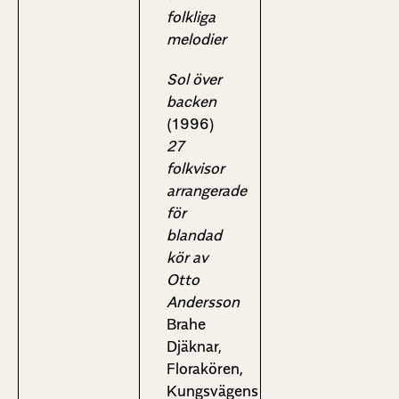
folkliga
melodier
Sol över
backen
(1996)
27
folkvisor
arrangerade
för
blandad
kör av
Otto
Andersson
Brahe
Djäknar,
Florakören,
Kungsvägens