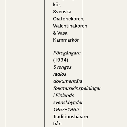
kör,
Svenska
Oratoriekören,
Walentinakören
& Vasa
Kammarkör
Föregångare
(1994)
Sveriges
radios
dokumentära
folkmusikinspelningar
i Finlands
svenskbygder
1957−1962
Traditionsbärare
från