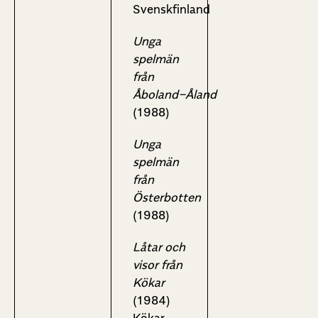
Svenskfinland
Unga
spelmän
från
Åboland−Åland
(1988)
Unga
spelmän
från
Österbotten
(1988)
Låtar och
visor från
Kökar
(1984)