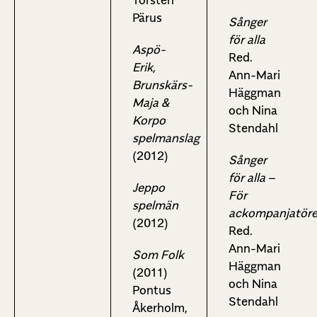
Torsten
Pärus
Sånger
för alla
Aspö-
Red.
Erik,
Ann-Mari
Brunskärs-
Häggman
Maja &
och Nina
Korpo
Stendahl
spelmanslag
(2012)
Sånger
för alla –
Jeppo
För
spelmän
ackompanjatör
(2012)
Red.
Ann-Mari
Som Folk
Häggman
(2011)
och Nina
Pontus
Stendahl
Åkerholm,