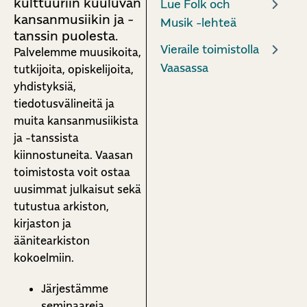
kulttuuriin kuuluvan
Lue Folk och
kansanmusiikin ja -
Musik -lehteä
tanssin puolesta.
Vieraile toimistolla
Palvelemme muusikoita,
Vaasassa
tutkijoita, opiskelijoita,
yhdistyksiä,
tiedotusvälineitä ja
muita kansanmusiikista
ja -tanssista
kiinnostuneita. Vaasan
toimistosta voit ostaa
uusimmat julkaisut sekä
tutustua arkiston,
kirjaston ja
äänitearkiston
kokoelmiin.
Järjestämme
seminaareja,