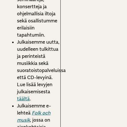
konsertteja ja
ohjelmallisia iltoja
sekä osallistumme
erilaisiin
tapahtumiin.
Julkaisemme uutta,
uudelleen tulkittua
ja perinteistä
musiikkia sekä
suoratoistopalveluissa
että CD-levyinä.
Lue lisää levyjen
julkaisemisesta
täältä
.
Julkaisemme e-
lehteä
Folk och
musik
, jossa on