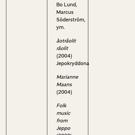
Bo Lund,
Marcus
Söderström,
ym.
åotråolit
råolit
(2004)
Jepokryddona
Marianne
Maans
(2004)
Folk
music
from
Jeppo