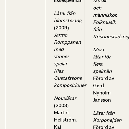
Essespelmän
Musik
och
Låtar från
människor.
blomsteräng
Folkmusik
(2009)
från
Jarmo
Kristinestadsne
Romppanen
med
Mera
vänner
låtar för
spelar
flera
Klas
spelmän
Gustafssons
Förord av
kompositioner
Gerd
Nyholm
Nouxlåtar
Jansson
(2008)
Martin
Låtar från
Hellström,
Korponejden
Kaj
Förord av