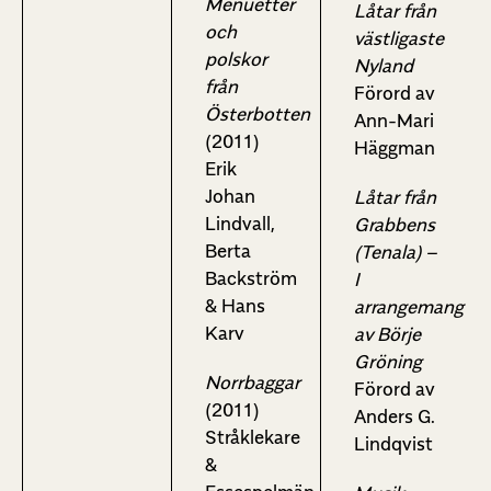
Menuetter
Låtar från
och
västligaste
polskor
Nyland
från
Förord av
Österbotten
Ann-Mari
(2011)
Häggman
Erik
Johan
Låtar från
Lindvall,
Grabbens
Berta
(Tenala) –
Backström
I
& Hans
arrangemang
Karv
av Börje
Gröning
Norrbaggar
Förord av
(2011)
Anders G.
Stråklekare
Lindqvist
&