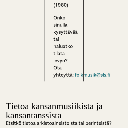
(1980)
Onko
sinulla
kysyttävää
tai
haluatko
tilata
levyn?
Ota
yhteyttä:
folkmusik@sls.fi
Tietoa kansanmusiikista ja
kansantanssista
Etsitkö tietoa arkistoaineistoista tai perinteistä?