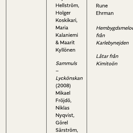
Hellström,
Rune
Holger
Ehrman
Koskikari,
Maria
Hembygdsmelod
Kalaniemi
från
& Maarit
Karlebynejden
Kyllönen
Låtar från
Sammuls
Kimitoön
–
Lyckönskan
(2008)
Mikael
Fröjdö,
Niklas
Nyqvist,
Görel
Särström,