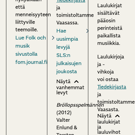
Tiedekirjasta
Laulukirjat
että
ja
sisältävät
menneisyyteen
toimistoltamme
pääosin
liittyville
Vaasassa.
perinteistä
teemoille.
Hae
paikallista
Lue Folk och
uusimpia
musiikkia.
musik
levyjä
sivustolla
SLS:n
Laulukirjoja
fom.journal.fi
julkaisujen
ja -
joukosta
vihkoja
voi ostaa
Näytä
Tiedekirjasta
vanhemmat
levyt
ja
toimistoltamme
Bröllopsspelmännen
Vaasasta.
(2012)
Näytä
Valter
laulukirjat
ja
Enlund &
lauluvihot