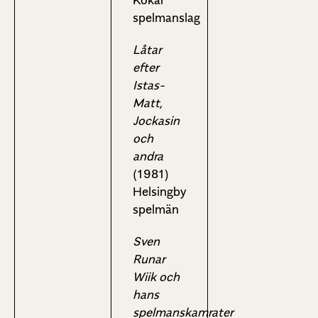
Kökar
spelmanslag
Låtar
efter
Istas-
Matt,
Jockasin
och
andra
(1981)
Helsingby
spelmän
Sven
Runar
Wiik och
hans
spelmanskamrater