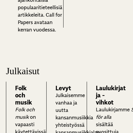
ajankohtaisia
populaaritieteellisiä
artikkeleita. Call for
Papers avataan
kerran vuodessa.
Julkaisut
Folk
Levyt
Laulukirjat
och
ja -
Julkaisemme
musik
vihkot
vanhaa ja
Folk och
Laulukirjamme
uutta
musik
on
för alla
kansanmusiikkia
vapaasti
sisältää
yhteistyössä
käytettävissä
suosittuja
kansanmusiikkialan