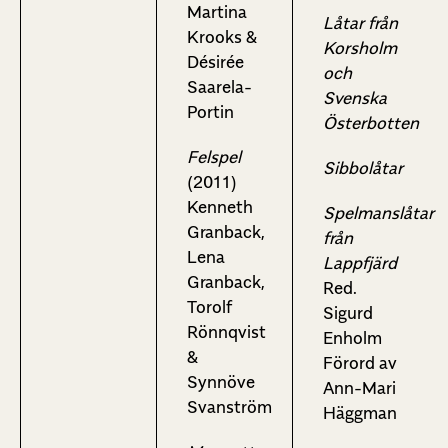
Martina
Låtar från
Krooks &
Korsholm
Désirée
och
Saarela-
Svenska
Portin
Österbotten
Felspel
Sibbolåtar
(2011)
Kenneth
Spelmanslåtar
Granback,
från
Lena
Lappfjärd
Granback,
Red.
Torolf
Sigurd
Rönnqvist
Enholm
&
Förord av
Synnöve
Ann-Mari
Svanström
Häggman