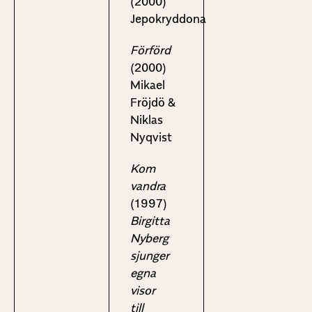
(2000)
Jepokryddona
Förförd
(2000)
Mikael
Fröjdö &
Niklas
Nyqvist
Kom
vandra
(1997)
Birgitta
Nyberg
sjunger
egna
visor
till