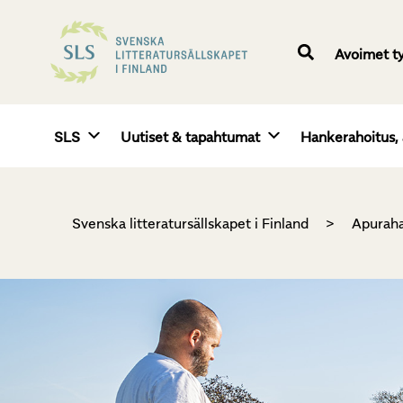
Avoimet t
SLS
Uutiset & tapahtumat
Hankerahoitus, 
Svenska litteratursällskapet i Finland
>
Apuraha