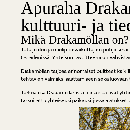
Apuraha Drakam
kulttuuri- ja ti
Mikä Drakamöllan on?
Tutkijoiden ja mielipidevaikuttajien pohjoismai
Österlenissä. Yhteisön tavoitteena on vahvistaa P
Drakamöllan tarjoaa erinomaiset puitteet kaikill
tehtävien valmiiksi saattamiseen sekä luovaan
Tärkeä osa Drakamöllanissa oleskelua ovat yhteis
tarkoitettu yhteiseksi paikaksi, jossa ajatukset 