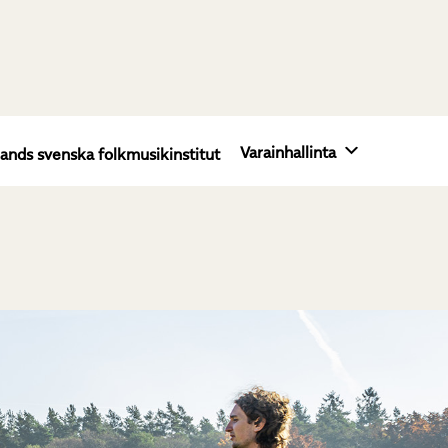
Varainhallinta
lands svenska folkmusikinstitut