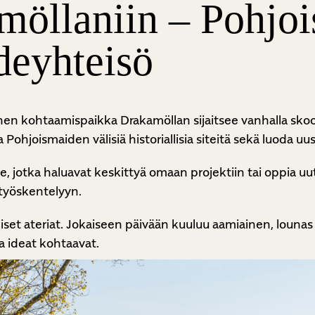
öllaniin – Pohjo
edeyhteisö
nen kohtaamispaikka Drakamöllan sijaitsee vanhalla skoon
ohjoismaiden välisiä historiallisia siteitä sekä luoda uusia
e, jotka haluavat keskittyä omaan projektiin tai oppia uu
 työskentelyyn.
et ateriat. Jokaiseen päivään kuuluu aamiainen, lounas ja 
ja ideat kohtaavat.