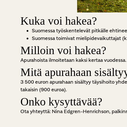
Kuka voi hakea?
Suomessa työskentelevät pitkälle ehtineet
Suomessa toimivat mielipidevaikuttajat (kirjai
Milloin voi hakea?
Apurahoista ilmoitetaan kaksi kertaa vuodess
Mitä apurahaan sisälty
3 500 euron apurahaan sisältyy täysihoito yhde
takaisin (900 euroa).
Onko kysyttävää?
Ota yhteyttä: Nina Edgren-Henrichson, p
alkin