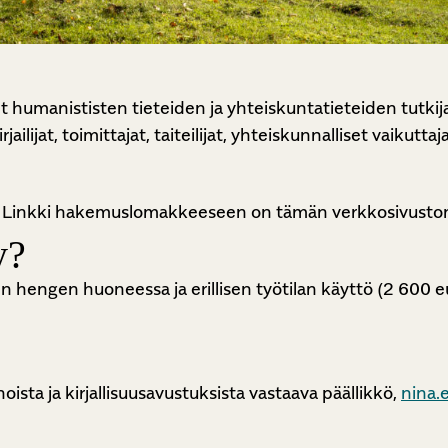
 humanististen tieteiden ja yhteiskuntatieteiden tutkija
lijat, toimittajat, taiteilijat, yhteiskunnalliset vaikuttaja
a. Linkki hakemuslomakkeeseen on tämän verkkosivuston
y?
n hengen huoneessa ja erillisen työtilan käyttö (2 600 e
noista ja kirjallisuusavustuksista vastaava päällikkö,
nina.