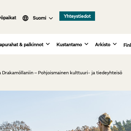
Svenska
Yhteystiedot
yöpaikat
English
Suomi
apurahat & palkinnot
Kustantamo
Arkisto
Fin
 Drakamöllaniin – Pohjoismainen kulttuuri- ja tiedeyhteisö