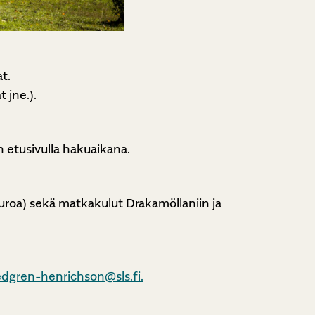
t.
t jne.).
 etusivulla hakuaikana.
uroa) sekä matkakulut Drakamöllaniin ja
edgren-henrichson@sls.fi.