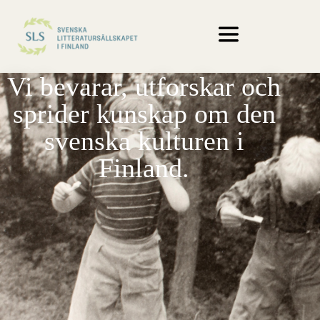
Vi bevarar, utforskar och
sprider kunskap om den
svenska kulturen i
Finland.