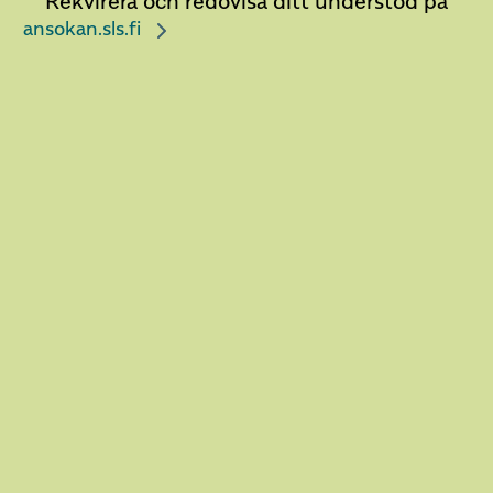
Rekvirera och redovisa ditt understöd på
ansokan.sls.fi