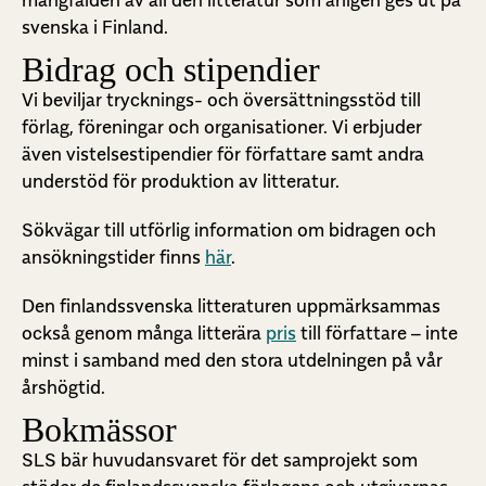
mångfalden av all den litteratur som årligen ges ut på
svenska i Finland.
Bidrag och stipendier
Vi beviljar trycknings- och översättningsstöd till
förlag, föreningar och organisationer. Vi erbjuder
även vistelsestipendier för författare samt andra
understöd för produktion av litteratur.
Sökvägar till utförlig information om bidragen och
ansökningstider finns
här
.
Den finlandssvenska litteraturen uppmärksammas
också genom många litterära
pris
till författare – inte
minst i samband med den stora utdelningen på vår
årshögtid.
Bokmässor
SLS bär huvudansvaret för det samprojekt som