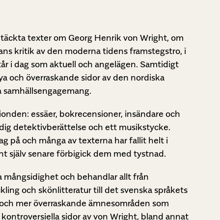
ptäckta texter om Georg Henrik von Wright, om
ns kritik av den moderna tidens framstegstro, i
tår i dag som aktuell och angelägen. Samtidigt
a och överraskande sidor av den nordiska
liga samhällsengagemang.
tionden: essäer, bokrecensioner, insändare och
idig detektivberättelse och ett musikstycke.
tag på och många av texterna har fallit helt i
ht själv senare förbigick dem med tystnad.
a mångsidighet och behandlar allt från
kling och skönlitteratur till det svenska språkets
en och mer överraskande ämnesområden som
kontroversiella sidor av von Wright, bland annat