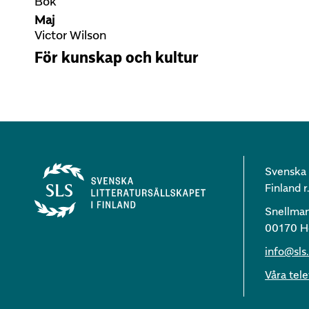
Bok
Maj
Victor Wilson
För kunskap och kultur
Svenska l
Finland r.
Snellma
00170 He
info@sls.
Våra te