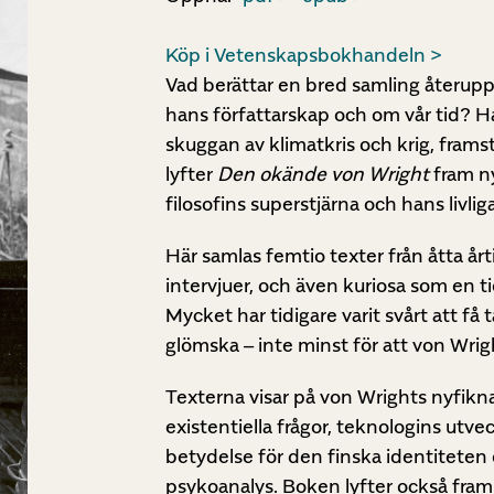
Köp i Vetenskapsbokhandeln >
Vad berättar en bred samling återup
hans författarskap och om vår tid? Ha
skuggan av klimatkris och krig, frams
lyfter
Den okände von Wright
fram ny
filosofins superstjärna och hans liv
Här samlas femtio texter från åtta år
intervjuer, och även kuriosa som en t
Mycket har tidigare varit svårt att få 
glömska – inte minst för att von Wrig
Texterna visar på von Wrights nyfikn
existentiella frågor, teknologins utvec
betydelse för den finska identitet
psykoanalys. Boken lyfter också fram 