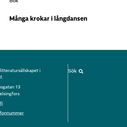
Bok
Många krokar i långdansen
itteratursällskapet i
f.
nsgatan 13
lsingfors
fi
lefonnummer