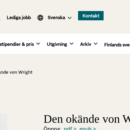
Suomi
Kontakt
Lediga jobb
English
Svenska
stipendier & pris
Utgivning
Arkiv
Finlands sve
nde von Wright
Den okände von W
Öppna:
pdf >
epub >