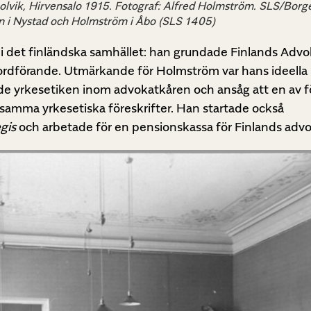
olvik, Hirvensalo 1915. Fotograf: Alfred Holmström. SLS/Borge
én i Nystad och Holmström i Åbo (SLS 1405)
i det finländska samhället: han grundade Finlands Adv
ordförande. Utmärkande för Holmström var hans ideella
de yrkesetiken inom advokatkåren och ansåg att en av 
nsamma yrkesetiska föreskrifter. Han startade också
gis
och arbetade för en pensionskassa för Finlands advo