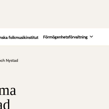
Förmögenhetsförvaltning
nska folkmusikinstitut
och Nystad
ima
ad