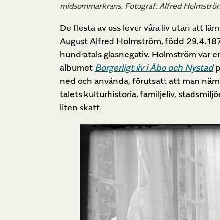
midsommarkrans. Fotograf: Alfred Holmström.
De flesta av oss lever våra liv utan att l
August
Alfred
Holmström, född 29.4.1872
hundratals glasnegativ. Holmström var en
albumet
Borgerligt liv i Åbo och Nystad
p
ned och använda, förutsatt att man nämne
talets kulturhistoria, familjeliv, stadsmi
liten skatt.