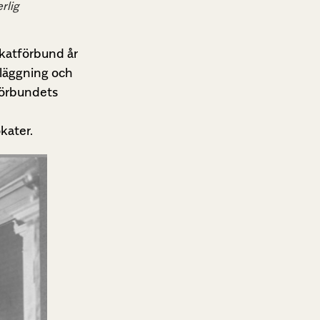
rlig
okatförbund år
 läggning och
förbundets
kater.