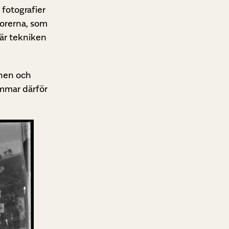
fotografier
orerna, som
när tekniken
enen och
mmar därför