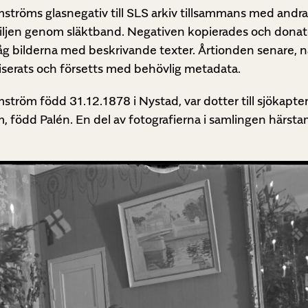
tröms glasnegativ till SLS arkiv tillsammans med andra 
iljen genom släktband. Negativen kopierades och donat
rsåg bilderna med beskrivande texter. Årtionden senare, 
taliserats och försetts med behövlig metadata.
ström född 31.12.1878 i Nystad, var dotter till sjökapt
ödd Palén. En del av fotografierna i samlingen härsta