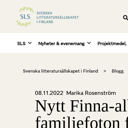
SLS
Nyheter & evenemang
Projektmedel, 
Svenska litteratursällskapet i Finland
>
Blogg
08.11.2022
Marika Rosenström
Nytt Finna-a
familjefoton