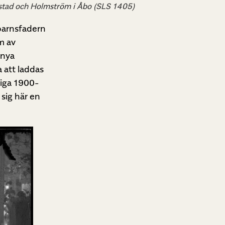
ystad och Holmström i Åbo (SLS 1405)
ubarnsfadern
m av
 nya
a att laddas
diga 1900-
 sig här en