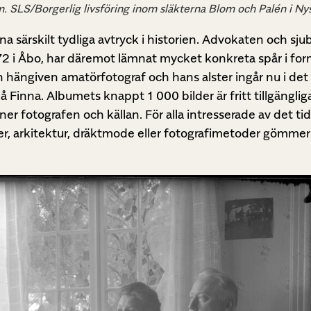
 SLS/Borgerlig livsföring inom släkterna Blom och Palén i N
ämna särskilt tydliga avtryck i historien. Advokaten och sj
 i Åbo, har däremot lämnat mycket konkreta spår i for
 hängiven amatörfotograf och hans alster ingår nu i det
å Finna. Albumets knappt 1 000 bilder är fritt tillgänglig
r fotografen och källan. För alla intresserade av det ti
ljöer, arkitektur, dräktmode eller fotografimetoder gömmer