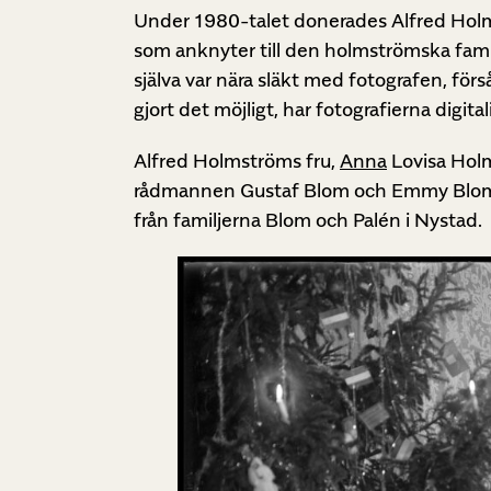
Under 1980-talet donerades Alfred Holms
som anknyter till den holmströmska fam
själva var nära släkt med fotografen, fö
gjort det möjligt, har fotografierna digi
Alfred Holmströms fru,
Anna
Lovisa Holm
rådmannen Gustaf Blom och Emmy Blom, f
från familjerna Blom och Palén i Nystad.