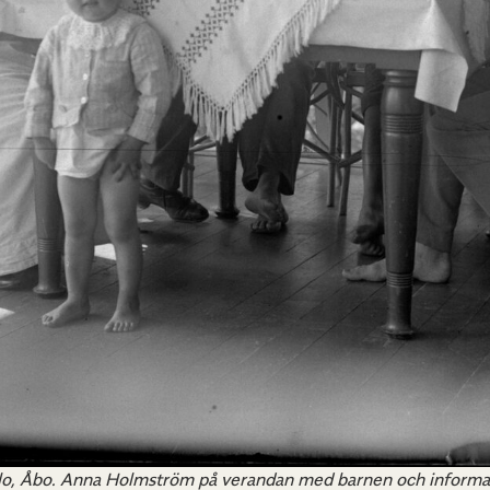
lo, Åbo. Anna Holmström på verandan med barnen och informator