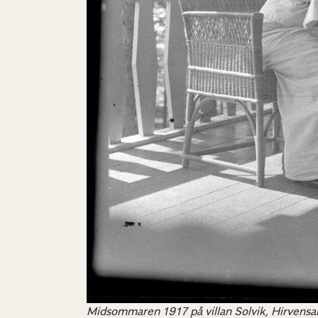
Midsommaren 1917 på villan Solvik, Hirvensa