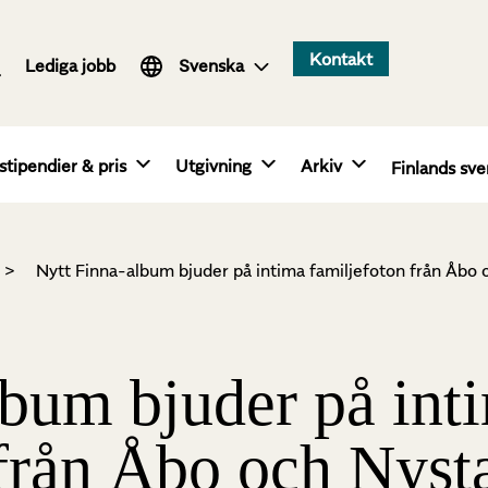
Suomi
Kontakt
Lediga jobb
English
Svenska
stipendier & pris
Utgivning
Arkiv
Finlands sve
>
Nytt Finna-album bjuder på intima familjefoton från Åbo 
lbum bjuder på int
 från Åbo och Nyst