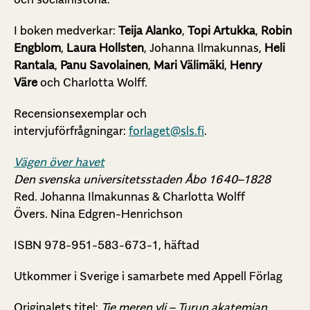
I boken medverkar:
Teija Alanko
,
Topi Artukka
,
Robin
Engblom
,
Laura Hollsten
, Johanna Ilmakunnas,
Heli
Rantala
,
Panu Savolainen
,
Mari Välimäki
,
Henry
Väre
och Charlotta Wolff.
Recensionsexemplar och
intervjuförfrågningar:
forlaget@sls.fi
.
Vägen över havet
Den svenska universitetsstaden Åbo 1640–1828
Red. Johanna Ilmakunnas & Charlotta Wolff
Övers. Nina Edgren-Henrichson
ISBN 978-951-583-673-1, häftad
Utkommer i Sverige i samarbete med Appell Förlag
Originalets titel:
Tie meren yli – Turun akatemian